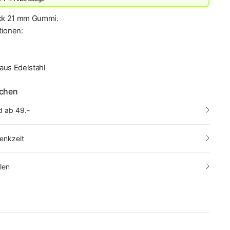
ck 21 mm Gummi.
tionen:
aus Edelstahl
echen
d ab 49.-
enkzeit
len