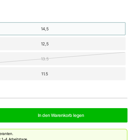
14,5
12,5
13.5
11.5
In den Warenkorb legen
eranten.
: 1-4 Arbeitstage