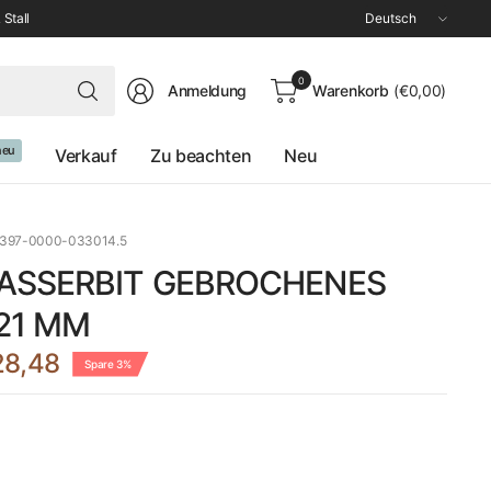
Land/Region
 Stall
aktualisieren
Suchen
0
Anmeldung
Warenkorb
(€0,00)
Sie
nach
irgendetwas
neu
Verkauf
Zu beachten
Neu
0397-0000-033014.5
WASSERBIT GEBROCHENES
21 MM
28,48
Spare 3%