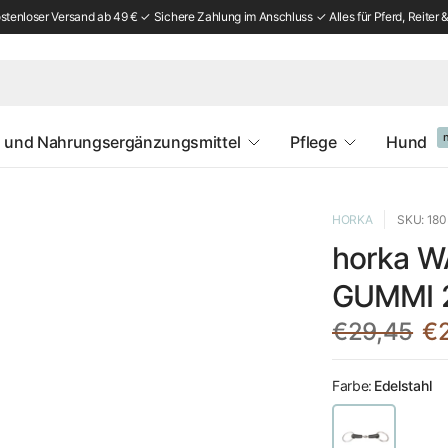
tenloser Versand ab 49 € ✓ Sichere Zahlung im Anschluss ✓ Alles für Pferd, Reiter &
 und Nahrungsergänzungsmittel
Pflege
Hund
HORKA
SKU: 18
horka 
GUMMI 
€29,45
€
Farbe:
Edelstahl