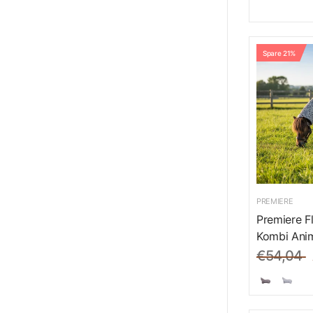
Spare 21%
PREMIERE
Premiere F
Kombi Anim
€54,04