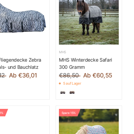
MHS
liegendecke Zebra
MHS Winterdecke Safari
als- und Bauchlatz
300 Gramm
12
Ab €36,01
€86,50
Ab €60,55
5 auf Lager
21%
Spare 15%