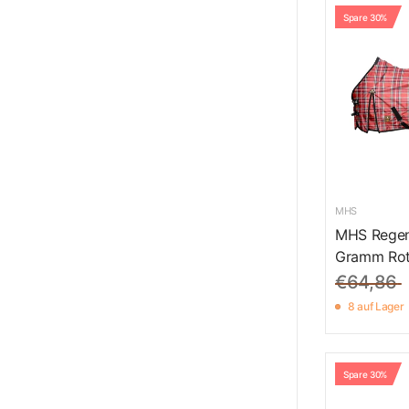
Spare 30%
MHS
MHS Regen
Gramm Rot
€64,86
8 auf Lager
Spare 30%