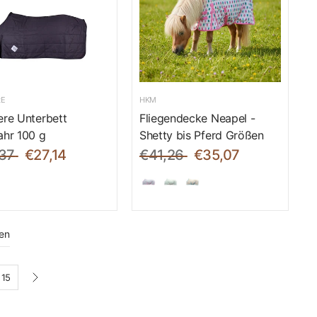
RE
HKM
ere Unterbett
Fliegendecke Neapel -
ahr 100 g
Shetty bis Pferd Größen
37
€27,14
€41,26
€35,07
en
15