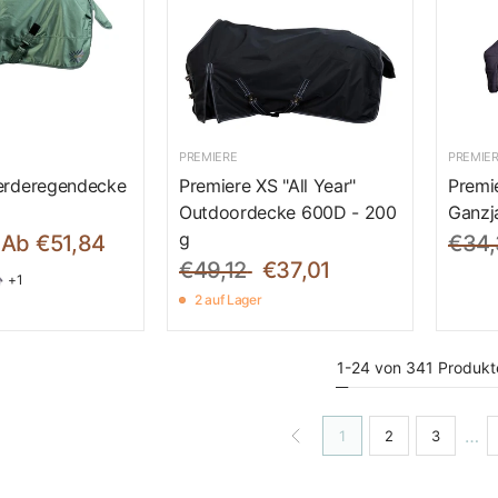
PREMIERE
PREMIE
erderegendecke
Premiere XS "All Year"
Premi
Outdoordecke 600D - 200
Ganzj
g
Ab €51,84
€34,
€49,12
€37,01
+1
2 auf Lager
1-24 von 341 Produkt
…
1
2
3