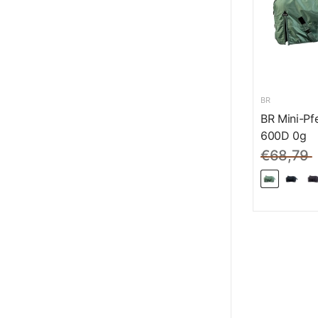
BR
BR Mini-Pf
600D 0g
€68,79