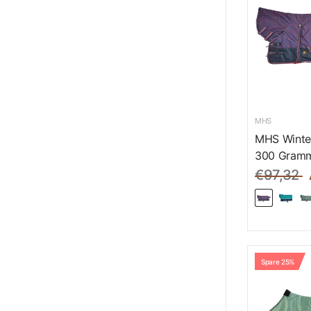
MHS
MHS Winte
300 Gramm
€97,32
Spare 25%