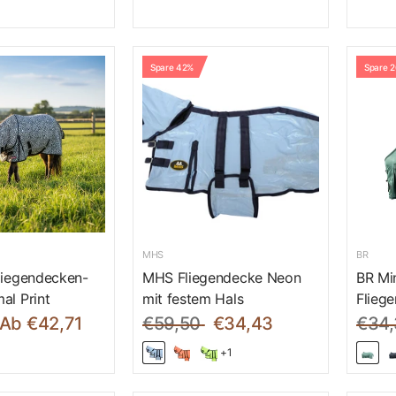
Spare 42%
Spare 
MHS
BR
liegendecken-
MHS Fliegendecke Neon
BR Mi
al Print
mit festem Hals
Flieg
Ab €42,71
€59,50
€34,43
€34,
+1