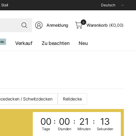
Land/Region
 Stall
aktualisieren
Suchen
0
Anmeldung
Warenkorb
(€0,00)
Sie
nach
irgendetwas
neu
Verkauf
Zu beachten
Neu
ecedecken / Schwitzdecken
Reitdecke
00
00
21
12
Tage
Stunden
Minuten
Sekunden