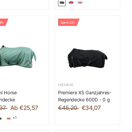
26%
Spare 25%
PREMIERE
ni Horse
Premiere XS Ganzjahres-
endecke
Regendecke 600D - 0 g
37
Ab €25,57
€45,20
€34,07
+1