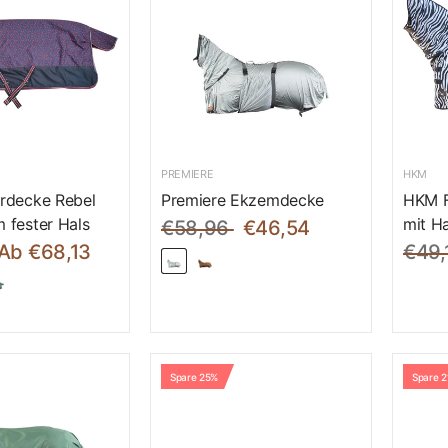
PREMIERE
HKM
rdecke Rebel
Premiere Ekzemdecke
HKM F
 fester Hals
mit H
€58,96
€46,54
Ab €68,13
€49,
Spare 25%
Spare 