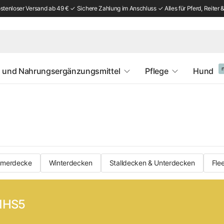
tenloser Versand ab 49 € ✓ Sichere Zahlung im Anschluss ✓ Alles für Pferd, Reiter &
 und Nahrungsergänzungsmittel
Pflege
Hund
merdecke
Winterdecken
Stalldecken & Unterdecken
Fle
 MHS5