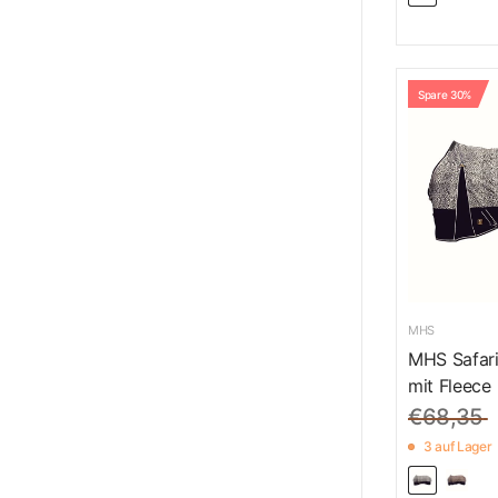
Spare 30%
MHS
MHS Safar
mit Fleece
€68,35
3 auf Lager