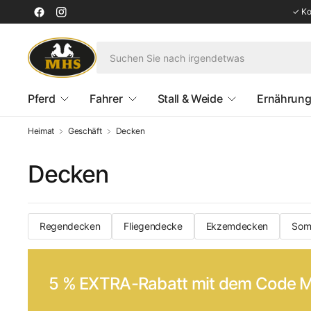
✓ Kos
Pferd
Fahrer
Stall & Weide
Ernährung
Heimat
Geschäft
Decken
Decken
Regendecken
Fliegendecke
Ekzemdecken
Som
5 % EXTRA-Rabatt mit dem Code