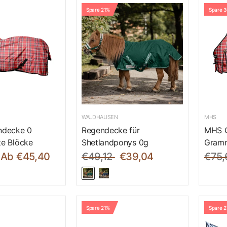
Spare 21%
Spare 
WALDHAUSEN
MHS
decke 0
Regendecke für
MHS O
e Blöcke
Shetlandponys 0g
Gramm
Ab €45,40
€49,12
€39,04
€75,
Spare 21%
Spare 