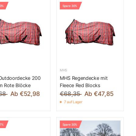
30%
Spare 30%
MHS
utdoordecke 200
MHS Regendecke mit
 Rote Blöcke
Fleece Red Blocks
68
Ab €52,98
€68,35
Ab €47,85
7 auf Lager
27%
Spare 30%