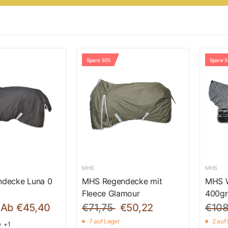
Spare 30%
Spare 
MHS
MHS
decke Luna 0
MHS Regendecke mit
MHS W
Fleece Glamour
400gr
Ab €45,40
€71,75
€50,22
€108
7 auf Lager
2 auf
+1