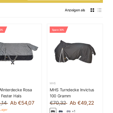
Anzeigen als
50%
Spare 30%
MHS
interdecke Rosa
MHS Turndecke Invictus
 Fester Hals
100 Gramm
,14
Ab €54,07
€70,32
Ab €49,22
 Lager
+1