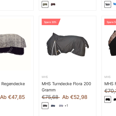
Spare 30%
Spare 
MHS
MHS
i Regendecke
MHS Turndecke Flora 200
MHS F
Gramm
€70,
Ab €47,85
€75,68
Ab €52,98
+1