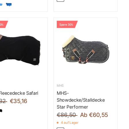
50%
Spare 30%
MHS
leecedecke Safari
MHS-
Showdecke/Stalldecke
32
€35,16
Star Performer
€86,50
Ab €60,55
4 auf Lager