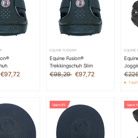
®
EQUINE FUSION®
EQUINE 
ion®
Equine Fusion®
Equin
huh
Trekkingschuh Slim
Joggi
€97,72
€98,29
€97,72
€226
7 auf
Spare 6%
Spare 