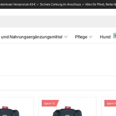
tenloser Versand ab 49 € ✓ Sichere Zahlung im Anschluss ✓ Alles für Pferd, Reiter &
 und Nahrungsergänzungsmittel
Pflege
Hund
Spare 1%
Spare 