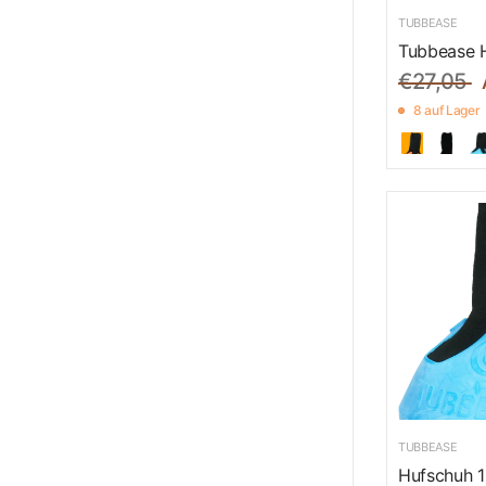
TUBBEASE
Tubbease 
€27,05
8 auf Lager
TUBBEASE
Hufschuh 