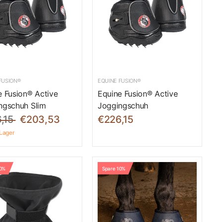
FUSION®
EQUINE FUSION®
e Fusion® Active
Equine Fusion® Active
ngschuh Slim
Joggingschuh
,15
€203,53
€226,15
 Lager
10%
Spare 10%