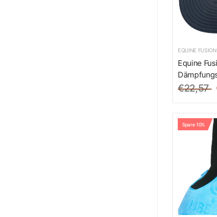
EQUINE FUSION
Equine Fus
Dämpfungs
€22,57
Spare 10%