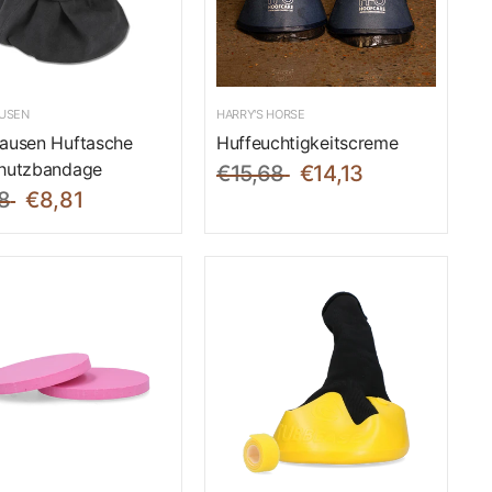
USEN
HARRY'S HORSE
ausen Huftasche
Huffeuchtigkeitscreme
hutzbandage
€15,68
€14,13
8
€8,81