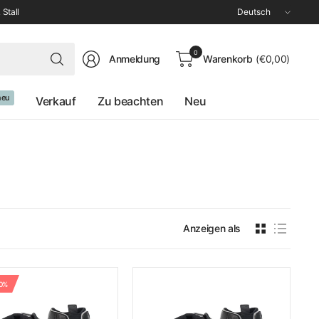
Land/Region
 Stall
aktualisieren
Suchen
0
Anmeldung
Warenkorb
(€0,00)
Sie
nach
irgendetwas
neu
Verkauf
Zu beachten
Neu
Anzeigen als
10%