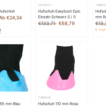
EASYBOOT
TUBBEA
Hufschuh
Hufschuh Easyboot Epic
Hufsc
Einzeln Schwarz S / 0
mm R
Ab €24,34
€133,71
€68,79
€13,
3 auf
TUBBEASE
155 mm Blau
Hufschuh 110 mm Rosa