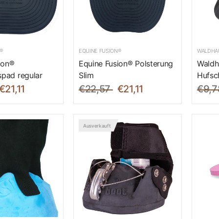
®
EQUINE FUSION®
WALDHA
ion®
Equine Fusion® Polsterung
Waldh
pad regular
Slim
Hufsc
€21,11
€22,57
€21,11
€9,7
Ausverkauft