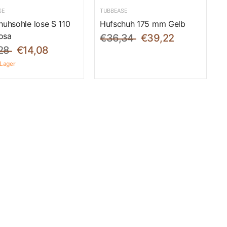
SE
TUBBEASE
huhsohle lose S 110
Hufschuh 175 mm Gelb
osa
€36,34
€39,22
28
€14,08
 Lager