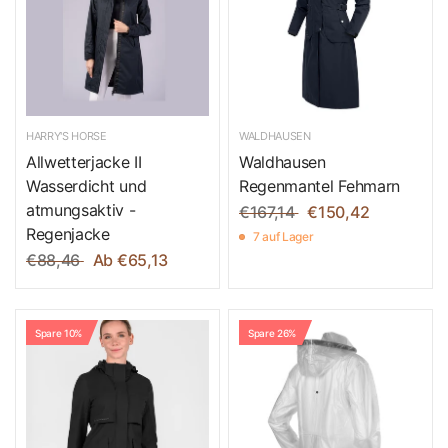
HARRY'S HORSE
WALDHAUSEN
Allwetterjacke II
Waldhausen
Wasserdicht und
Regenmantel Fehmarn
atmungsaktiv -
€167,14
€150,42
Regenjacke
7 auf Lager
€88,46
Ab €65,13
Spare 10%
Spare 26%