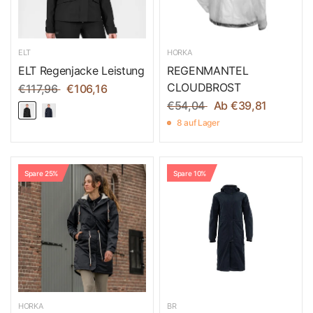
ELT
HORKA
ELT Regenjacke Leistung
REGENMANTEL
CLOUDBROST
€117,96
€106,16
€54,04
Ab €39,81
8 auf Lager
Spare 25%
Spare 10%
HORKA
BR