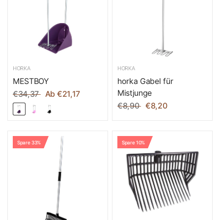
HORKA
HORKA
MESTBOY
horka Gabel für
Mistjunge
€34,37
Ab €21,17
€8,90
€8,20
Spare 33%
Spare 10%