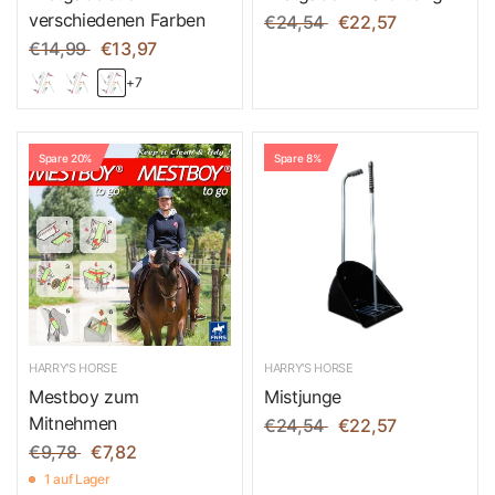
verschiedenen Farben
€24,54
€22,57
€14,99
€13,97
+7
Spare 20%
Spare 8%
HARRY'S HORSE
HARRY'S HORSE
Mestboy zum
Mistjunge
Mitnehmen
€24,54
€22,57
€9,78
€7,82
1 auf Lager