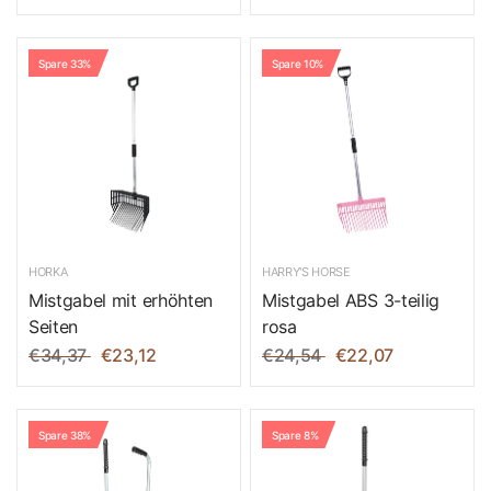
Spare 33%
Spare 10%
HORKA
HARRY'S HORSE
Mistgabel mit erhöhten
Mistgabel ABS 3-teilig
Seiten
rosa
€34,37
€23,12
€24,54
€22,07
Spare 38%
Spare 8%