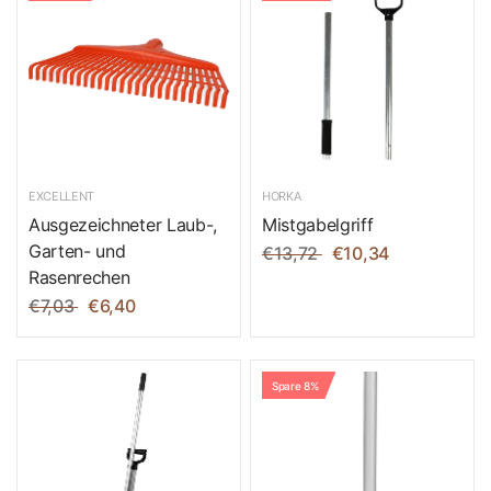
EXCELLENT
HORKA
Ausgezeichneter Laub-,
Mistgabelgriff
Garten- und
€13,72
€10,34
Rasenrechen
€7,03
€6,40
Spare 8%