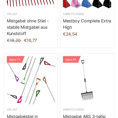
VPLAST
HARRY'S HORSE
Mistgabel ohne Stiel -
Mestboy Complete Extra
stabile Mistgabel aus
High
Kunststoff
€24,54
€18,20
€16,77
Spare 7%
Spare 8%
VPLAST
HARRY'S HORSE
Mistgabelstiel in
Mistgabel ABS 3-teilig