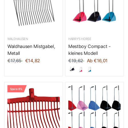
WALDHAUSEN
HARRY'S HORSE
Waldhausen Mistgabel,
Mestboy Compact -
Metall
kleines Modell
€17,65
€14,82
€19,62
Ab €16,01
Spare 8%