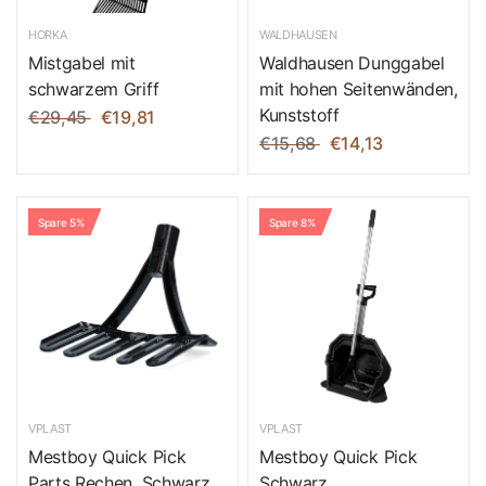
HORKA
WALDHAUSEN
Mistgabel mit
Waldhausen Dunggabel
schwarzem Griff
mit hohen Seitenwänden,
Kunststoff
€29,45
€19,81
€15,68
€14,13
Spare 5%
Spare 8%
VPLAST
VPLAST
Mestboy Quick Pick
Mestboy Quick Pick
Parts Rechen, Schwarz
Schwarz