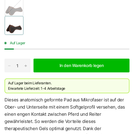
S
c
h
w
a
r
z
/
B
Auf Lager
r
a
u
n
In den Warenkorb legen
Auf Lager beim Lieferanten.
Erwartete Lieferzeit: 1-4 Arbeitstage
Dieses anatomisch geformte Pad aus Mikrofaser ist auf der
Ober- und Unterseite mit einem Softgelprofil versehen, das
einen engen Kontakt zwischen Pferd und Reiter
gewährleistet. So werden die Vorteile dieses
therapeutischen Gels optimal genutzt. Dank der