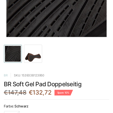
BR
SKU: 153933B123950
BR Soft Gel Pad Doppelseitig
€147,48
€132,72
Spare 10%
Farbe:
Schwarz