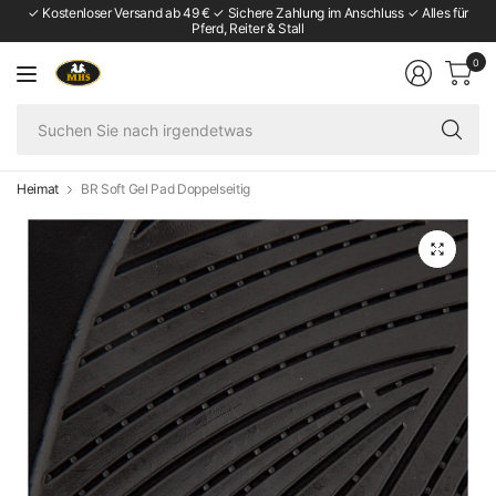
✓ Kostenloser Versand ab 49 € ✓ Sichere Zahlung im Anschluss ✓ Alles für
Pferd, Reiter & Stall
0
Su
Si
na
ir
Heimat
BR Soft Gel Pad Doppelseitig