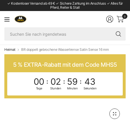
✓ Kostenloser Versand ab 49 € ✓ Sichere Zahlung im Anschluss ✓ Alles für
Pferd, Reiter & Stall
0
Su
Si
na
ir
Heimat
BR doppelt gebrochene Wassertrense Satin Sense 16 mm
5 % EXTRA-Rabatt mit dem Code MHS5
00
02
59
43
Tage
Stunden
Minuten
Sekunden