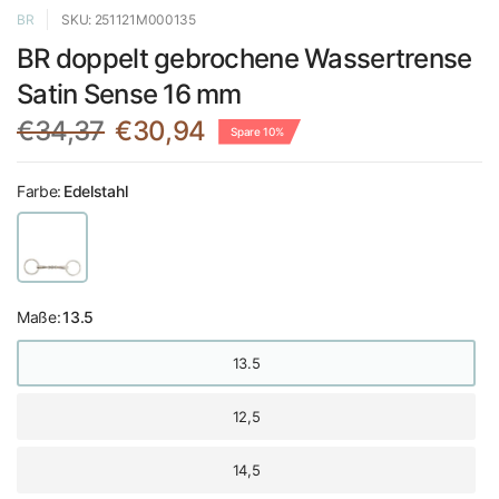
BR
SKU: 251121M000135
BR doppelt gebrochene Wassertrense
Satin Sense 16 mm
€34,37
€30,94
Spare 10%
Farbe:
Edelstahl
Maße:
13.5
13.5
12,5
14,5