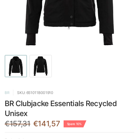
BR
SKU: 651011B001910
BR Clubjacke Essentials Recycled
Unisex
€157,31
€141,57
Spare 10%