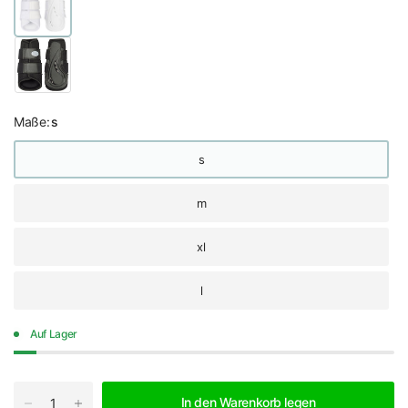
Maße:
s
s
m
xl
l
Auf Lager
In den Warenkorb legen