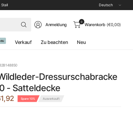
Land/Region
 Stall
aktualisieren
Suchen
0
Anmeldung
Warenkorb
(€0,00)
Sie
nach
irgendetwas
neu
Verkauf
Zu beachten
Neu
82B148850
ildleder-Dressurschabracke
0 - Satteldecke
1,92
Spare 10%
Ausverkauft