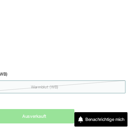
(WB)
Warmblut (WB)
Ausverkauft
Benachrichtige mich