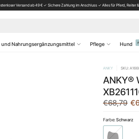
tenloser Versand ab 49 € ✓ Sichere Zahlung im Anschluss ✓ Alles für Pferd, Reiter &
 und Nahrungsergänzungsmittel
Pflege
Hund
ANKY
SKU: A166
ANKY® W
XB26111
€68,79
€6
Farbe:
Schwarz
S
c