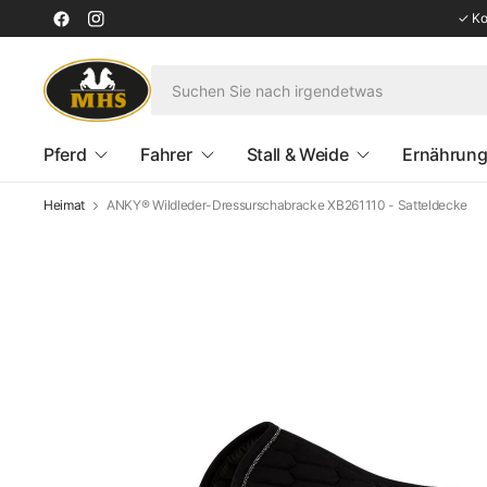
✓ Kos
Pferd
Fahrer
Stall & Weide
Ernährung
Heimat
ANKY® Wildleder-Dressurschabracke XB261110 - Satteldecke