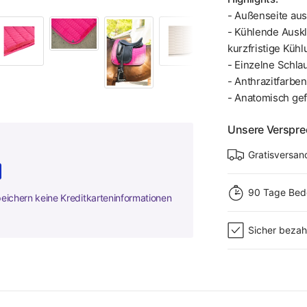
- Außenseite aus
- Kühlende Auskl
kurzfristige Küh
- Einzelne Schla
- Anthrazitfarbe
- Anatomisch gef
Unsere Verspr
Gratisversan
90 Tage Bed
peichern keine Kreditkarteninformationen
Sicher bezah