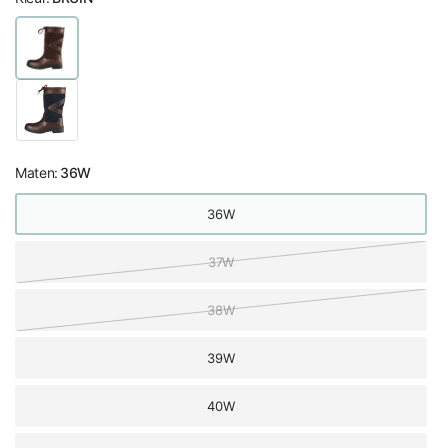
Maten:
36W
36W
37W
38W
39W
40W