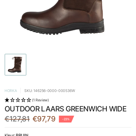
HORKA
SKU: 146256-0000-000536W
(1 Review)
OUTDOOR LAARS GREENWICH WIDE
€127,81
€97,79
-23%
Kleur:
BRUIN