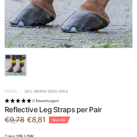
HORKA
SKU: 180914-0000-0004
(1 Bewertungen)
Reflective Leg Straps per Pair
€9,78
€8,81
Save 10%
Color:
YELLOW